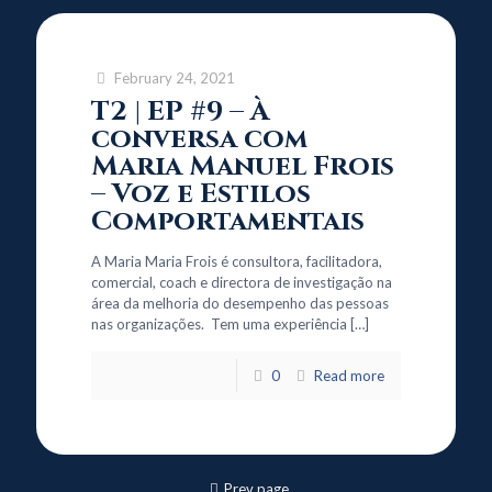
February 24, 2021
T2 | EP #9 – À
conversa com
Maria Manuel Frois
– Voz e Estilos
Comportamentais
A Maria Maria Frois é consultora, facilitadora,
comercial, coach e directora de investigação na
área da melhoria do desempenho das pessoas
nas organizações. Tem uma experiência
[…]
0
Read more
Prev page