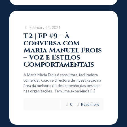
February 24, 2021
T2 | EP #9 – À
conversa com
Maria Manuel Frois
– Voz e Estilos
Comportamentais
A Maria Maria Frois é consultora, facilitadora,
comercial, coach e directora de investigação na
área da melhoria do desempenho das pessoas
nas organizações. Tem uma experiência
[…]
0
Read more