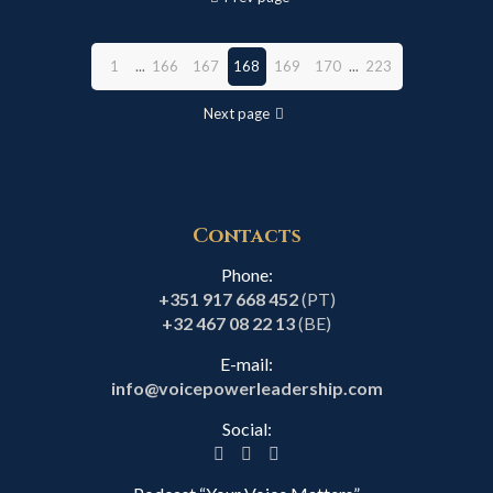
1
...
166
167
168
169
170
...
223
Next page
Contacts
Phone:
+351 917 668 452
(PT)
+32 467 08 22 13
(BE)
E-mail:
info@voicepowerleadership.com
Social: