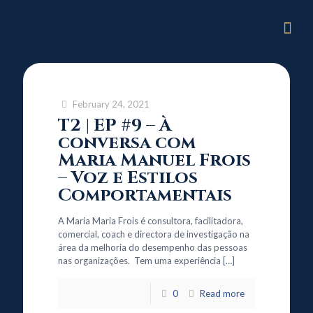
February 24, 2021
T2 | EP #9 – À
conversa com
Maria Manuel Frois
– Voz e Estilos
Comportamentais
A Maria Maria Frois é consultora, facilitadora,
comercial, coach e directora de investigação na
área da melhoria do desempenho das pessoas
nas organizações. Tem uma experiência
[…]
0
Read more